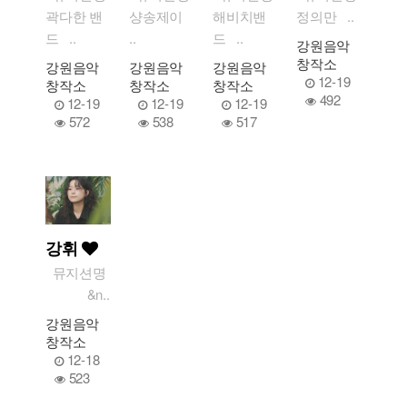
곽다한 밴
샹송제이
해비치밴
정의만 ..
드 ..
..
드 ..
강원음악
창작소
강원음악
강원음악
강원음악
12-19
창작소
창작소
창작소
492
12-19
12-19
12-19
572
538
517
강휘
뮤지션명
&n..
강원음악
창작소
12-18
523