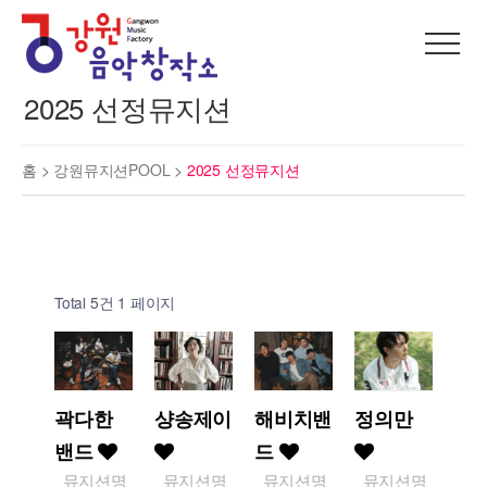
2025 선정뮤지션
홈 >
강원뮤지션POOL
>
2025 선정뮤지션
Total 5건
1 페이지
곽다한
샹송제이
해비치밴
정의만
밴드
드
뮤지션명
뮤지션명
뮤지션명
뮤지션명