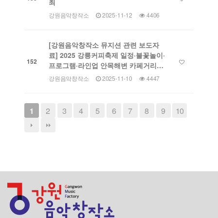
최
강원음악창작소
2025-11-12
4406
[강원음악창작소 뮤지션 관련 보도자
료] 2025 강릉커피축제 일정·불꽃놀이·
152
프로그램·라인업 안목해변 카페거리…
강원음악창작소
2025-11-10
4447
2
3
4
5
6
7
8
9
10
1