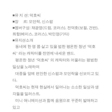
■뮤 지 션: 덕호씨
■장 르: 모던락, 신스팝
■멤버구성: 채광명(드럼, 코러스), 전덕호(보컬, 건반),
최항(베이스, 코러스), 박민영(기타)
■뮤지션소개
동네에 한 명 쯤 살고 있을 법한 평온한 청년
‘
덕호
씨
’
라는 캐릭터를 전면에 내세운 밴드
.
평온한 청년
‘
덕호씨
’
의 캐릭터와 어울리는 평범한
일상을 노래하며
대중들 앞에 편안한 신스팝과 모던락을 선보이고 있
다
.
덕호씨는 현재 현실에서 일어나는 소소한 일상과 생
각들을 일러스트
,
미니 애니메이션과 함께 음원으로 꾸준히 발매하고
있고