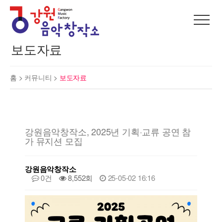
보도자료
홈 >
커뮤니티
>
보도자료
강원음악창작소, 2025년 기획·교류 공연 참
가 뮤지션 모집
강원음악창작소
0건
8,552회
25-05-02 16:16