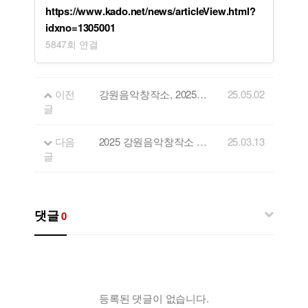
https://www.kado.net/news/articleView.html?
idxno=1305001
5847회 연결
이전
강원음악창작소, 2025년 기획·교류 공연 참가 뮤지션 모집
25.05.02
글
다음
2025 강원음악창작소 음원제작 지원사업 공고
25.03.13
글
댓글
0
등록된 댓글이 없습니다.