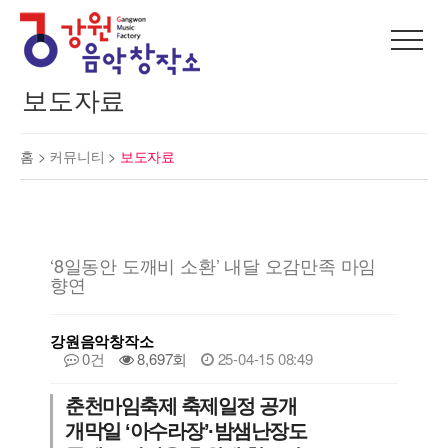
보도자료
홈 >
커뮤니티
>
보도자료
‘8일동안 도깨비 소환’ 내달 오감만족 마임
향연
강원음악창작소
0건
8,697회
25-04-15 08:49
춘천마임축제 축제일정 공개
개막일 ‘아수라장’·밤샘난장도