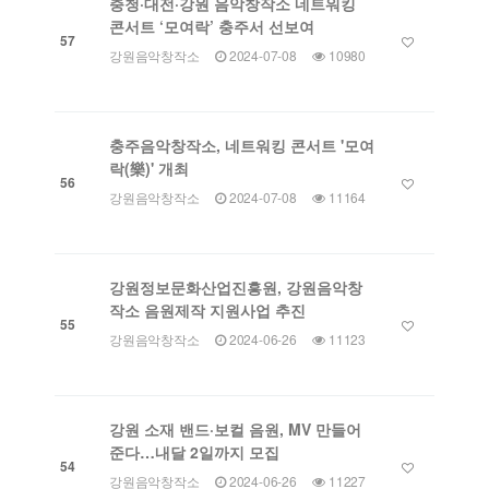
충청·대전·강원 음악창작소 네트워킹
콘서트 ‘모여락’ 충주서 선보여
57
강원음악창작소
2024-07-08
10980
충주음악창작소, 네트워킹 콘서트 '모여
락(樂)' 개최
56
강원음악창작소
2024-07-08
11164
강원정보문화산업진흥원, 강원음악창
작소 음원제작 지원사업 추진
55
강원음악창작소
2024-06-26
11123
강원 소재 밴드·보컬 음원, MV 만들어
준다…내달 2일까지 모집
54
강원음악창작소
2024-06-26
11227