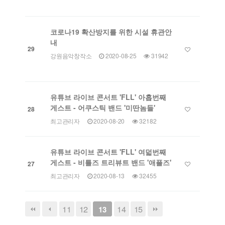
코로나19 확산방지를 위한 시설 휴관안
내
29
강원음악창작소
2020-08-25
31942
유튜브 라이브 콘서트 'FLL' 아홉번째
게스트 - 어쿠스틱 밴드 '미딴놈들'
28
최고관리자
2020-08-20
32182
유튜브 라이브 콘서트 'FLL' 여덟번째
게스트 - 비틀즈 트리뷰트 밴드 '애플즈'
27
최고관리자
2020-08-13
32455
11
12
14
15
13