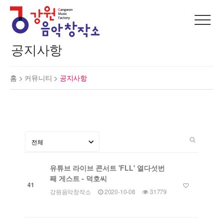
공지사항
홈 >
커뮤니티
>
공지사항
유튜브 라이브 콘서트 'FLL' 열다섯번
째 게스트 - 덕호씨
41
강원음악창작소
2020-10-08
31779