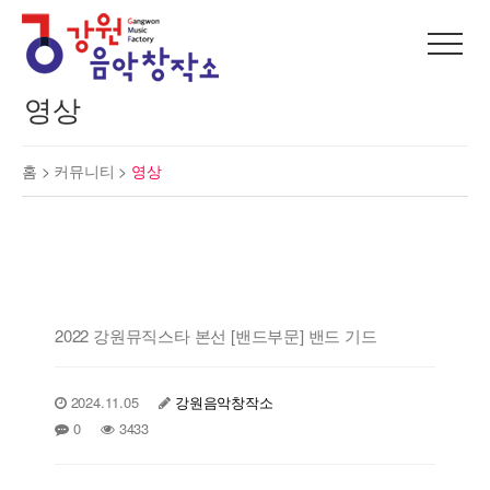
영상
홈 >
커뮤니티
>
영상
2022 강원뮤직스타 본선 [밴드부문] 밴드 기드
2024.11.05
강원음악창작소
0
3433