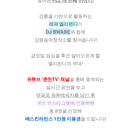
찾아온
FLL 네 번째 이야기!
강릉을 기반으로 활동하는
래퍼 엘리펀디
가
DJ BWABE
와 함께
강원음악창작소를 찾아옵니다!
금요일 점심을 후끈 달아오르게 할
엘리펀디의 무대!
유튜브 '춘천TV' 채널
을 통해 중계되는
실시간 공연을 보고
댓글로 응원메세지를 남긴 후
개인 인스타그램에 인증
하면
총 8명을 선정해
베스킨라빈스 1만원 이용권
을 드립니다!