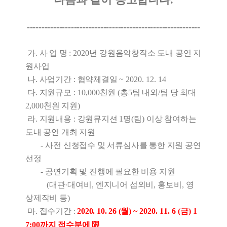
-----------------------------------------------------------
가
.
사 업 명
: 2020
년 강원음악창작소 도내 공연 지
원사업
나
.
사업기간
:
협약체결일
~ 2020. 12. 14
다
.
지원규모
: 10,000
천원
(
총
5
팀 내외
/
팀 당 최대
2,000
천원 지원
)
라
.
지원내용
:
강원뮤지션
1
명
(
팀
)
이상 참여하는
도내 공연 개최 지원
-
사전 신청접수 및 서류심사를 통한 지원 공연
선정
-
공연기획 및 진행에 필요한 비용 지원
(
대관
·
대여비
,
엔지니어 섭외비
,
홍보비
,
영
상제작비 등
)
마
.
접수기간
:
2020. 10. 26 (
월
) ~ 2020. 11. 6 (
금
) 1
7:00
까지 접수분에
限