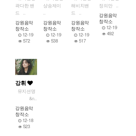
곽다한 밴
샹송제이
해비치밴
정의만 ..
드 ..
..
드 ..
강원음악
창작소
강원음악
강원음악
강원음악
12-19
창작소
창작소
창작소
492
12-19
12-19
12-19
572
538
517
강휘
뮤지션명
&n..
강원음악
창작소
12-18
523