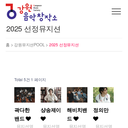
2025 선정뮤지션
홈 >
강원뮤지션POOL
>
2025 선정뮤지션
Total 5건
1 페이지
곽다한
샹송제이
해비치밴
정의만
밴드
드
뮤지션명
뮤지션명
뮤지션명
뮤지션명