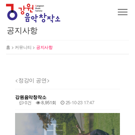
공지사항
홈 >
커뮤니티
>
공지사항
<정강이 공연>
강원음악창작소
0건
8,951회
25-10-23 17:47