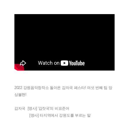
2022 강원음악창작소 돌아온 감자국 페스타! 여섯 번째 팀 앙
상블현!
감자국 [명사] '감잣국'의 비표준어
[명사] 타지역에서 강원도를 부르는 말