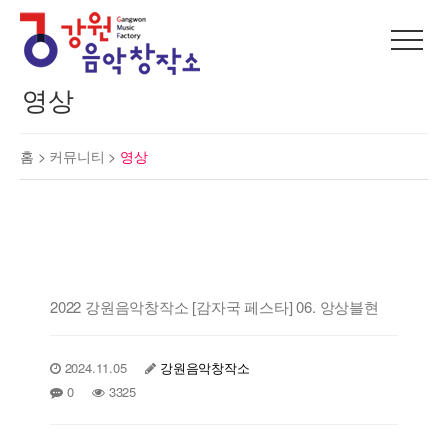
영상
홈 >
커뮤니티
>
영상
2022 강원음악창작소 [감자국 페스타] 06. 앙상블현
2024.11.05
강원음악창작소
0
3325