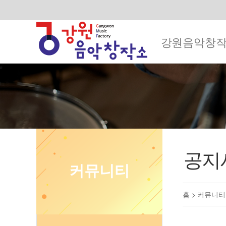
강원음악창
공지
커뮤니티
홈 >
커뮤니