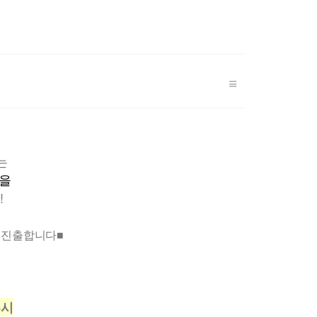
r
y
는
을
!
 진출합니다
■
4시