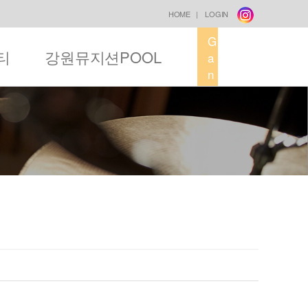
HOME
|
LOGIN
G
티
강원뮤지션POOL
a
n
g
w
o
n
M
u
s
i
c
F
a
c
t
o