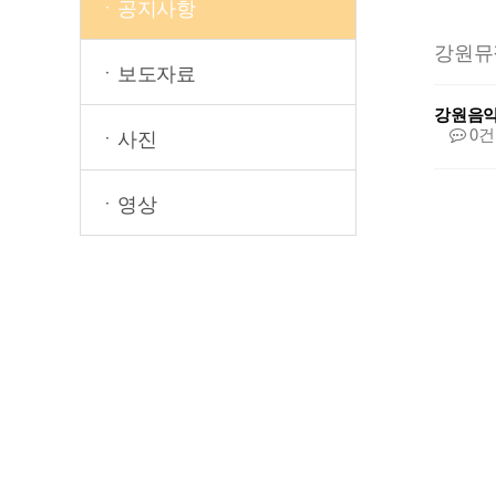
ㆍ공지사항
강원뮤
ㆍ보도자료
강원음
0건
ㆍ사진
ㆍ영상