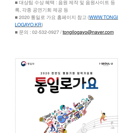
■
대상팀 수상 혜택 : 음원 제작 및 음원사이트 등
록, 각종 공연기회 제공 등
■ 2020 통일로 가요 홈페이지
참고
(
WWW.TONGI
LOGAYO.KR
)
■ 문의 : 02-532-0927 /
tongilogayo@naver.com