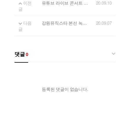
이전
유튜브 라이브 콘서트 'FLL' 열한번째 게스트 - 런디
20.09.10
글
다음
강원뮤직스타 본선 녹화영상 업로드 일정 안내
20.09.07
글
댓글
0
등록된 댓글이 없습니다.