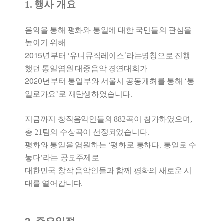
1. 행사 개요
음악을 통해 평화와 통일에 대한
국민들의 관심을
높이기 위해
2015
‘
’
년부터
유니뮤직레이스
라는
명칭으로 진행
했던
통일염원 대중음악 경연대회가
2020
년부터
통일부와 서울시 공동개최를 통해
‘
통
일로가요
’
로 재탄생하였습니다
.
지금까지 창작음악인들의
882
곡이 참가하였으며,
총
21
팀의 수상곡이 선정되었습니다
.
평화와 통일을 염원하는
‘
평화로 통하다
,
통일로 수
놓다
’
라는
공모주제로
대한민국 창작 음악인들과 함께
평화의 새로운 시
대를 열어갑니다
.
2. 주요일정