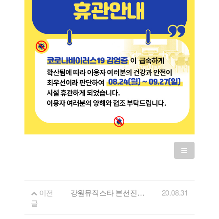
이전
강원뮤직스타 본선진출자 결과발표
20.08.31
글