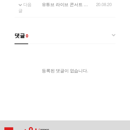
다음
유튜브 라이브 콘서트 'FLL' 아홉번째 게스트 - 어쿠스틱 밴드 '미딴놈들'
20.08.20
글
댓글
0
등록된 댓글이 없습니다.