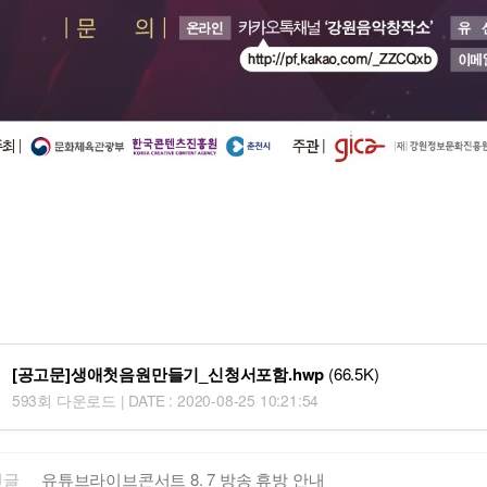
[공고문]생애첫음원만들기_신청서포함.hwp
(66.5K)
593회 다운로드 | DATE : 2020-08-25 10:21:54
전글
유튜브라이브콘서트 8. 7 방송 휴방 안내