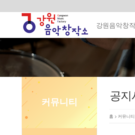
강원음악창
공지
커뮤니티
홈 >
커뮤니