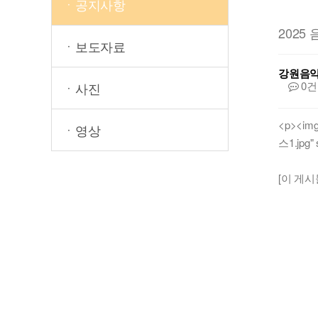
ㆍ공지사항
2025
ㆍ보도자료
강원음
0건
ㆍ사진
<p><img
ㆍ영상
스1.jpg" 
[이 게시