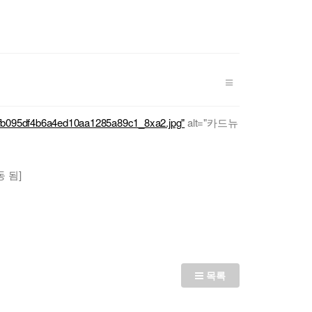
r
y
8fb095df4b6a4ed10aa1285a89c1_8xa2.jpg"
alt="카드뉴
동 됨]
목록