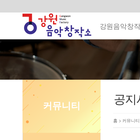
강원음악창
공지
커뮤니티
홈 >
커뮤니