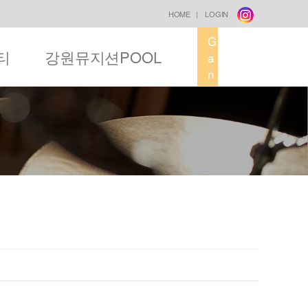
HOME
|
LOGIN
G
티
강원뮤지션POOL
a
n
g
w
o
n
M
u
s
i
c
F
a
c
t
o