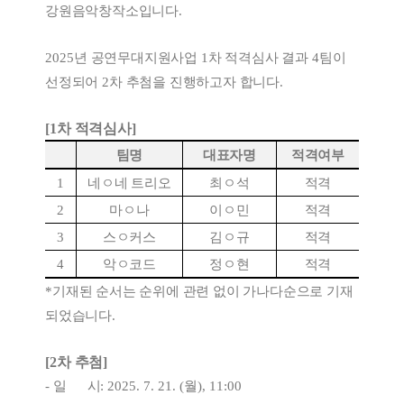
강원음악창작소입니다
.
2025
년 공연무대지원사업
1
차 적격심사 결과
4
팀이
선정되어
2
차 추첨을 진행하고자 합니다
.
[1
차 적격심사
]
팀명
대표자명
적격여부
1
네ㅇ네 트리오
최ㅇ석
적격
2
마ㅇ나
이ㅇ민
적격
3
스ㅇ커스
김ㅇ규
적격
4
악ㅇ코드
정ㅇ현
적격
*
기재된 순서는 순위에 관련 없이 가나다순으로 기재
되었습니다
.
[2
차 추첨
]
-
일 시
: 2025. 7. 21. (
월
), 11:00