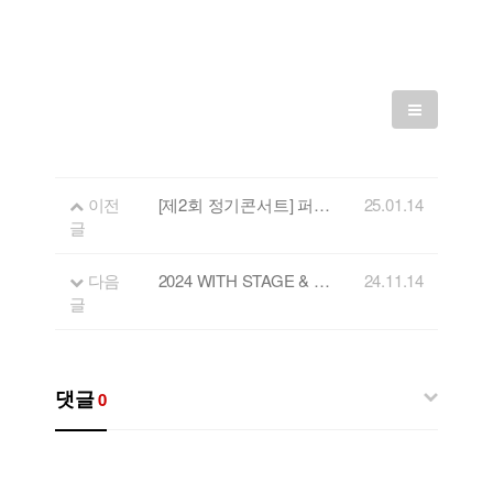
이전
[제2회 정기콘서트] 퍼포먼스중창단 '더상상'
25.01.14
글
다음
2024 WITH STAGE & 공연 안내
24.11.14
글
댓글
0