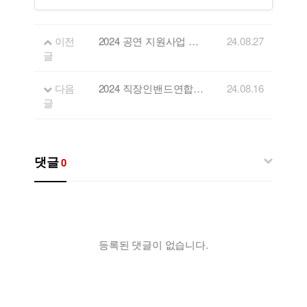
이전
2024 공연 지원사업 참여 뮤지션 모집 공고 (연합공연 ‘강원×인천’)
24.08.27
글
다음
2024 직장인밴드연합공연 제6회 모두모여 Rock 페스티벌
24.08.16
글
댓글
0
등록된 댓글이 없습니다.