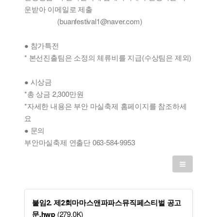
운받아 이메일로 제출
(buanfestival1@naver.com)
● 참가특전
* 본선진출팀은 소정의 체류비를 지급(수상팀은 제외)
● 시상금
*총 상금 2,300만원
*자세한 내용은 부안 마실축제 홈페이지를 참조하세
요
● 문의
부안마실축제 연출단 063-584-9953
붙임2. 제2회마마스앤파파스뮤직페스티벌 공고
문.hwp
(279.0K)