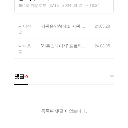
664회 다운로드 | DATE : 2024-03-21 17:16:24
이전
강원음악창작소 지원 아티스트 POOL 업데이트 설문 (지원 안 받으신 밴드도 설문 부탁드립니다)
24.03.28
글
다음
'히든스테이지' 프로젝트 - 싱어송라이터 경연대회 (총상금 1,500만원)
24.03.05
글
댓글
0
등록된 댓글이 없습니다.