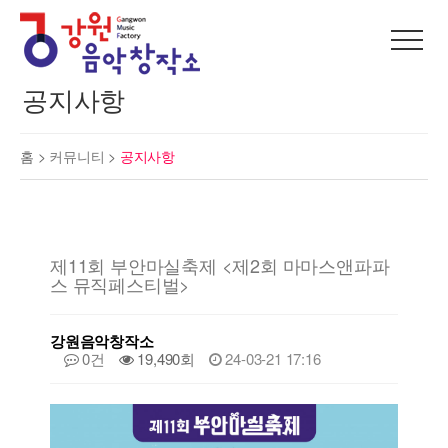
공지사항
홈 >
커뮤니티
>
공지사항
제11회 부안마실축제 <제2회 마마스앤파파
스 뮤직페스티벌>
강원음악창작소
0건
19,490회
24-03-21 17:16