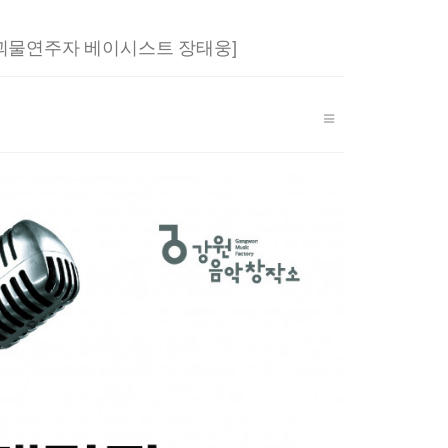
r
y
 괴물연주자 베이시스트 장태웅]