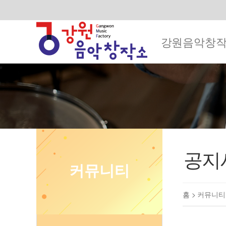
강원음악창
공지
커뮤니티
홈 >
커뮤니