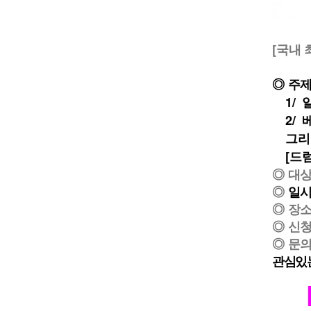
[국내
◎ 주제
1/
일
2/
그리고
[드럼
◎ 대상
◎
일시
◎ 장소
◎ 신청
◎ 문의
관심있는