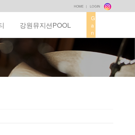
HOME
|
LOGIN
G
티
강원뮤지션POOL
a
n
g
w
o
n
M
u
s
i
c
F
a
c
t
o