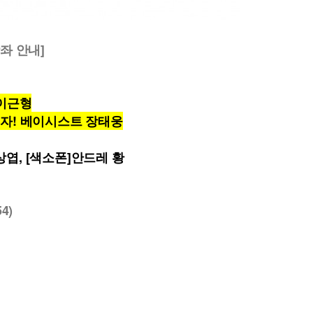
좌 안내]
이근형
자! 베이시스트 장태웅
엽, [색소폰]안드레 황
4)