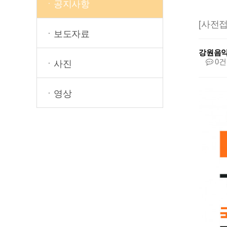
ㆍ공지사항
[사전접
ㆍ보도자료
강원음
0건
ㆍ사진
ㆍ영상