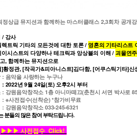
 최정상급 뮤지션과 함께하는
마스터클래스 2,3회차 공개강
 / 강사
렉트릭 기타의 모든것에 대한 토론 /
영혼의 기타리스트 
베이시스트의 다양하나 테크릭과 앙상블의 이해 /
괴물연주
, 함께하는 뮤지션으로
]황정관, [작곡가&피아니스트]김다함, [어쿠스틱기타]신상
 : 음악을 사랑하는 누구나
 : 2022년 9월 24일(토) 오후2시 부터
 : 강원음악창작소 1층 아니마떼끄(춘천시 서면 박사로 85
 :
※사전접수(선착순) *참가비무료
 : 강원음악창작소 033-245-6321
 분들의 많은 참여 부탁드립니다.
▶▶▶ 사전접수 Click!