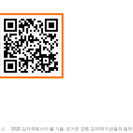
전글
2022 감자국페스타-올 가을, 뜨거운 강원 감자!뮤지션들의 음악