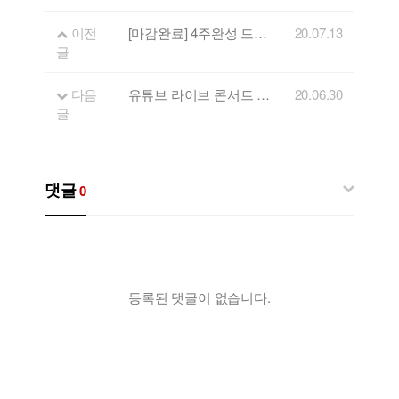
이전
[마감완료] 4주완성 드럼강좌 신청안내!
20.07.13
글
다음
유튜브 라이브 콘서트 'FLL' 두번째 게스트 - 모던다락방
20.06.30
글
댓글
0
등록된 댓글이 없습니다.