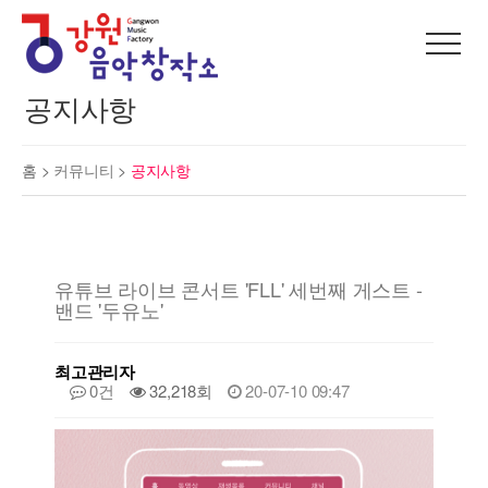
공지사항
홈 >
커뮤니티
>
공지사항
유튜브 라이브 콘서트 'FLL' 세번째 게스트 -
밴드 '두유노'
최고관리자
0건
32,218회
20-07-10 09:47