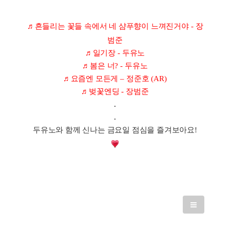
♬
흔들리는 꽃들 속에서
네 샴푸향이 느껴진거야
-
장
범준
♬
일기장
-
두유노
♬
봄은 너
? -
두유노
♬
요즘엔 모든게
–
정준호
(AR)
♬
벚꽃엔딩
-
장범준
.
.
두유노와 함께 신나는 금요일 점심을 즐겨보아요!